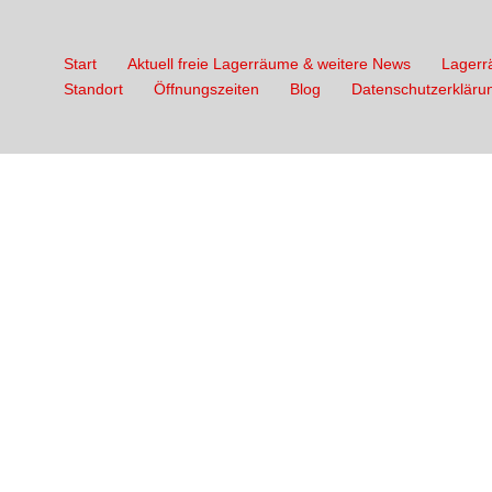
Start
Aktuell freie Lagerräume & weitere News
Lager
Standort
Öffnungszeiten
Blog
Datenschutzerkläru